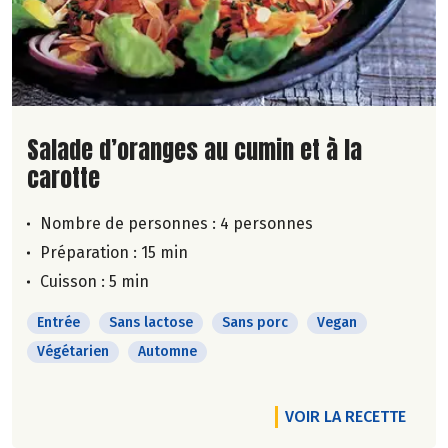
Lire la suite de la recette
Salade d’oranges au cumin et à la
carotte
Nombre de personnes :
4 personnes
Préparation : 15 min
Cuisson : 5 min
Entrée
Sans lactose
Sans porc
Vegan
Végétarien
Automne
VOIR LA RECETTE