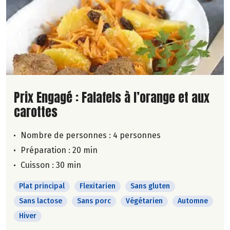
Lire la suite de la recette
Prix Engagé : Falafels à l’orange et aux
carottes
Nombre de personnes :
4 personnes
Préparation : 20 min
Cuisson : 30 min
Plat principal
Flexitarien
Sans gluten
Sans lactose
Sans porc
Végétarien
Automne
Hiver