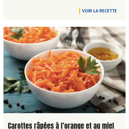
VOIR LA RECETTE
Lire la suite de la recette
Carottes râpées à l’orange et au miel