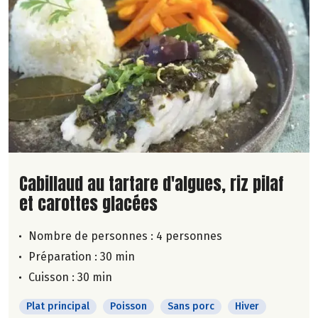
Lire la suite de la recette
Cabillaud au tartare d'algues, riz pilaf
et carottes glacées
Nombre de personnes :
4 personnes
Préparation : 30 min
Cuisson : 30 min
Plat principal
Poisson
Sans porc
Hiver