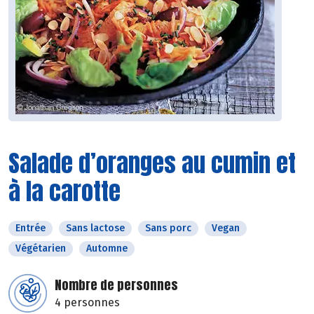
Salade d’oranges au cumin et
à la carotte
Entrée
Sans lactose
Sans porc
Vegan
Végétarien
Automne
Nombre de personnes
4 personnes