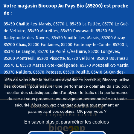
Votre magasin Biocoop Au Pays Bio (85200) est proche
de :
85450 Chaillé-les-Marais, 85770 L, 85450 La Taillée, 85770 Le Gué-
de-Velluire, 85450 Moreilles, 85450 Puyravault, 85450 Ste-
Radégonde-des-Noyers, 85450 Vouillé-les-Marais, 85200 Auzay,
85200 Chaix, 85200 Fontaines, 85200 Fontenay-le-Comte, 85200 L,
85370 Le Langon, 85770 Le Poiré s/Velluire, 85200 Longèves,
85200 Montreuil, 85200 Pissotte, 85770 Velluire, 85200 Bourneau,
85570 L, 85570 Marsais-Ste-Radégonde, 85370 Mouzeuil-St-Martin,
85370 Nalliers, 85570 Petosse, 85570 Pouillé, 85410 St-Cyr-des-
Gâts, 85410 St-Laurent-de-la-Salle, 85570 St-Martin-des-
Afin de vous offrir la meilleure expérience possible, Biocoop utilise
Fontaines, 85570 St-Valérien
des cookies : pour assurer une performance optimale du site, pour
récolter des statistiques afin d'analyser le trafic et la performance
du site et vous proposer une navigation personnalisée en toute
sécurité. Vous pouvez changer d'avis à tout moment en
Biocoop.fr
Le réseau Biocoop
paramétrant vos cookies. OK pour vous ?
Copyright Biocoop 2026
En savoir plus et paramétrer les cookies