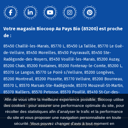
Votre magasin Biocoop Au Pays Bio (85200) est proche
de :
85450 Chaillé-les-Marais, 85770 L, 85450 La Taillée, 85770 Le Gué-
de-Velluire, 85450 Moreilles, 85450 Puyravault, 85450 Ste-
Radégonde-des-Noyers, 85450 Vouillé-les-Marais, 85200 Auzay,
85200 Chaix, 85200 Fontaines, 85200 Fontenay-le-Comte, 85200 L,
85370 Le Langon, 85770 Le Poiré s/Velluire, 85200 Longèves,
85200 Montreuil, 85200 Pissotte, 85770 Velluire, 85200 Bourneau,
85570 L, 85570 Marsais-Ste-Radégonde, 85370 Mouzeuil-St-Martin,
85370 Nalliers, 85570 Petosse, 85570 Pouillé, 85410 St-Cyr-des-
Gâts, 85410 St-Laurent-de-la-Salle, 85570 St-Martin-des-
Afin de vous offrir la meilleure expérience possible, Biocoop utilise
Fontaines, 85570 St-Valérien
des cookies : pour assurer une performance optimale du site, pour
récolter des statistiques afin d'analyser le trafic et la performance
du site et vous proposer une navigation personnalisée en toute
sécurité. Vous pouvez changer d'avis à tout moment en
Biocoop.fr
Le réseau Biocoop