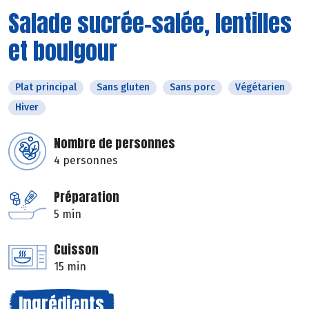
Salade sucrée-salée, lentilles
et boulgour
Plat principal
Sans gluten
Sans porc
Végétarien
Hiver
Nombre de personnes
4 personnes
Préparation
5 min
Cuisson
15 min
Ingrédients