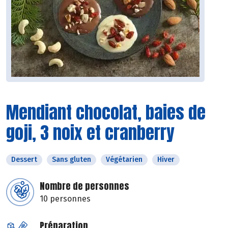
Mendiant chocolat, baies de
goji, 3 noix et cranberry
Dessert
Sans gluten
Végétarien
Hiver
Nombre de personnes
10 personnes
Préparation