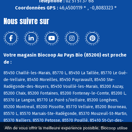
Téléphone :
02 51 51 37 68
Coordonnées GPS :
46,4500119 ° , -0,8083323 °
Nous suivre sur
Votre magasin Biocoop Au Pays Bio (85200) est proche
de :
85450 Chaillé-les-Marais, 85770 L, 85450 La Taillée, 85770 Le Gué-
de-Velluire, 85450 Moreilles, 85450 Puyravault, 85450 Ste-
Radégonde-des-Noyers, 85450 Vouillé-les-Marais, 85200 Auzay,
85200 Chaix, 85200 Fontaines, 85200 Fontenay-le-Comte, 85200 L,
85370 Le Langon, 85770 Le Poiré s/Velluire, 85200 Longèves,
85200 Montreuil, 85200 Pissotte, 85770 Velluire, 85200 Bourneau,
85570 L, 85570 Marsais-Ste-Radégonde, 85370 Mouzeuil-St-Martin,
85370 Nalliers, 85570 Petosse, 85570 Pouillé, 85410 St-Cyr-des-
Gâts, 85410 St-Laurent-de-la-Salle, 85570 St-Martin-des-
Afin de vous offrir la meilleure expérience possible, Biocoop utilise