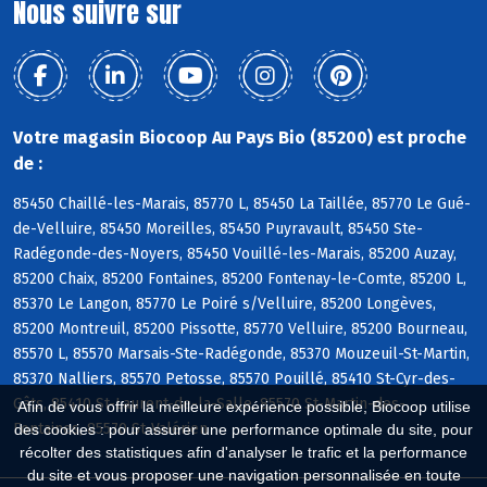
Nous suivre sur
Votre magasin Biocoop Au Pays Bio (85200) est proche
de :
85450 Chaillé-les-Marais, 85770 L, 85450 La Taillée, 85770 Le Gué-
de-Velluire, 85450 Moreilles, 85450 Puyravault, 85450 Ste-
Radégonde-des-Noyers, 85450 Vouillé-les-Marais, 85200 Auzay,
85200 Chaix, 85200 Fontaines, 85200 Fontenay-le-Comte, 85200 L,
85370 Le Langon, 85770 Le Poiré s/Velluire, 85200 Longèves,
85200 Montreuil, 85200 Pissotte, 85770 Velluire, 85200 Bourneau,
85570 L, 85570 Marsais-Ste-Radégonde, 85370 Mouzeuil-St-Martin,
85370 Nalliers, 85570 Petosse, 85570 Pouillé, 85410 St-Cyr-des-
Gâts, 85410 St-Laurent-de-la-Salle, 85570 St-Martin-des-
Afin de vous offrir la meilleure expérience possible, Biocoop utilise
Fontaines, 85570 St-Valérien
des cookies : pour assurer une performance optimale du site, pour
récolter des statistiques afin d'analyser le trafic et la performance
du site et vous proposer une navigation personnalisée en toute