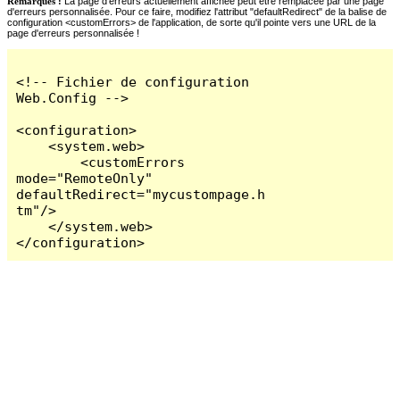
Remarques :
La page d'erreurs actuellement affichée peut être remplacée par une page
d'erreurs personnalisée. Pour ce faire, modifiez l'attribut "defaultRedirect" de la balise de
configuration <customErrors> de l'application, de sorte qu'il pointe vers une URL de la
page d'erreurs personnalisée !
<!-- Fichier de configuration 
Web.Config -->

<configuration>

    <system.web>

        <customErrors 
mode="RemoteOnly" 
defaultRedirect="mycustompage.h
tm"/>

    </system.web>

</configuration>