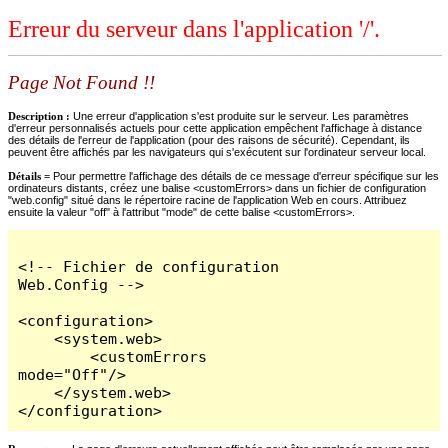
Erreur du serveur dans l'application '/'.
Page Not Found !!
Description :
Une erreur d'application s'est produite sur le serveur. Les paramètres
d'erreur personnalisés actuels pour cette application empêchent l'affichage à distance
des détails de l'erreur de l'application (pour des raisons de sécurité). Cependant, ils
peuvent être affichés par les navigateurs qui s'exécutent sur l'ordinateur serveur local.
Détails =
Pour permettre l'affichage des détails de ce message d'erreur spécifique sur les
ordinateurs distants, créez une balise <customErrors> dans un fichier de configuration
"web.config" situé dans le répertoire racine de l'application Web en cours. Attribuez
ensuite la valeur "off" à l'attribut "mode" de cette balise <customErrors>.
<!-- Fichier de configuration 
Web.Config -->

<configuration>

    <system.web>

        <customErrors 
mode="Off"/>

    </system.web>

</configuration>