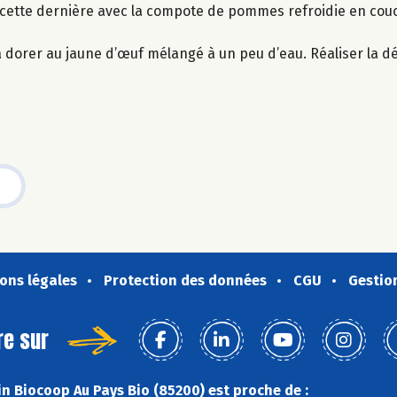
r cette dernière avec la compote de pommes refroidie en cou
 la dorer au jaune d’œuf mélangé à un peu d’eau. Réaliser la d
ons légales
Protection des données
CGU
Gestio
re sur
n Biocoop Au Pays Bio (85200) est proche de :