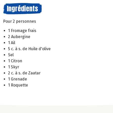
Ingrédients
Pour 2 personnes
1 Fromage frais
2 Aubergine
1 Ail
5 c. à s. de Huile d'olive
Sel
1 Citron
1 Skyr
2 c. à s. de Zaatar
1 Grenade
1 Roquette