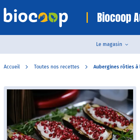
Biocoop A
Le magasin
Accueil
Toutes nos recettes
Aubergines rôties à 