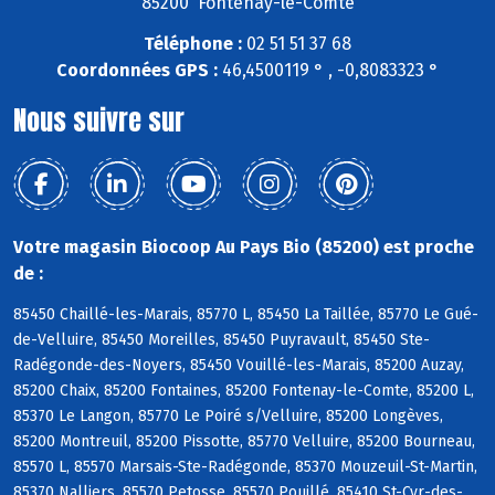
85200 Fontenay-le-Comte
Téléphone :
02 51 51 37 68
Coordonnées GPS :
46,4500119 ° , -0,8083323 °
Nous suivre sur
Votre magasin Biocoop Au Pays Bio (85200) est proche
de :
85450 Chaillé-les-Marais, 85770 L, 85450 La Taillée, 85770 Le Gué-
de-Velluire, 85450 Moreilles, 85450 Puyravault, 85450 Ste-
Radégonde-des-Noyers, 85450 Vouillé-les-Marais, 85200 Auzay,
85200 Chaix, 85200 Fontaines, 85200 Fontenay-le-Comte, 85200 L,
85370 Le Langon, 85770 Le Poiré s/Velluire, 85200 Longèves,
85200 Montreuil, 85200 Pissotte, 85770 Velluire, 85200 Bourneau,
85570 L, 85570 Marsais-Ste-Radégonde, 85370 Mouzeuil-St-Martin,
85370 Nalliers, 85570 Petosse, 85570 Pouillé, 85410 St-Cyr-des-