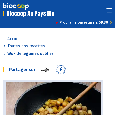
Biocoop Au Pays Bio
Prochaine ouverture à 09:30
Accueil
Toutes nos recettes
Wok de légumes oubliés
Partager sur