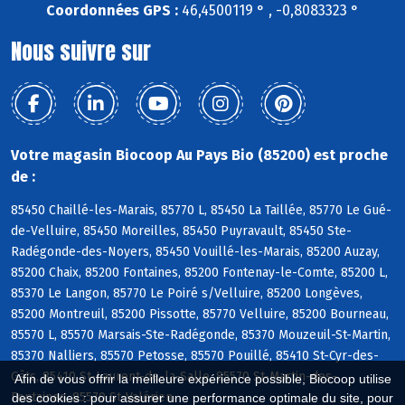
Coordonnées GPS :
46,4500119 ° , -0,8083323 °
Nous suivre sur
Votre magasin Biocoop Au Pays Bio (85200) est proche
de :
85450 Chaillé-les-Marais, 85770 L, 85450 La Taillée, 85770 Le Gué-
de-Velluire, 85450 Moreilles, 85450 Puyravault, 85450 Ste-
Radégonde-des-Noyers, 85450 Vouillé-les-Marais, 85200 Auzay,
85200 Chaix, 85200 Fontaines, 85200 Fontenay-le-Comte, 85200 L,
85370 Le Langon, 85770 Le Poiré s/Velluire, 85200 Longèves,
85200 Montreuil, 85200 Pissotte, 85770 Velluire, 85200 Bourneau,
85570 L, 85570 Marsais-Ste-Radégonde, 85370 Mouzeuil-St-Martin,
85370 Nalliers, 85570 Petosse, 85570 Pouillé, 85410 St-Cyr-des-
Gâts, 85410 St-Laurent-de-la-Salle, 85570 St-Martin-des-
Afin de vous offrir la meilleure expérience possible, Biocoop utilise
Fontaines, 85570 St-Valérien
des cookies : pour assurer une performance optimale du site, pour