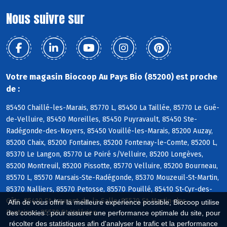
Nous suivre sur
Votre magasin Biocoop Au Pays Bio (85200) est proche
de :
85450 Chaillé-les-Marais, 85770 L, 85450 La Taillée, 85770 Le Gué-
de-Velluire, 85450 Moreilles, 85450 Puyravault, 85450 Ste-
Radégonde-des-Noyers, 85450 Vouillé-les-Marais, 85200 Auzay,
85200 Chaix, 85200 Fontaines, 85200 Fontenay-le-Comte, 85200 L,
85370 Le Langon, 85770 Le Poiré s/Velluire, 85200 Longèves,
85200 Montreuil, 85200 Pissotte, 85770 Velluire, 85200 Bourneau,
85570 L, 85570 Marsais-Ste-Radégonde, 85370 Mouzeuil-St-Martin,
85370 Nalliers, 85570 Petosse, 85570 Pouillé, 85410 St-Cyr-des-
Gâts, 85410 St-Laurent-de-la-Salle, 85570 St-Martin-des-
Afin de vous offrir la meilleure expérience possible, Biocoop utilise
Fontaines, 85570 St-Valérien
des cookies : pour assurer une performance optimale du site, pour
récolter des statistiques afin d'analyser le trafic et la performance