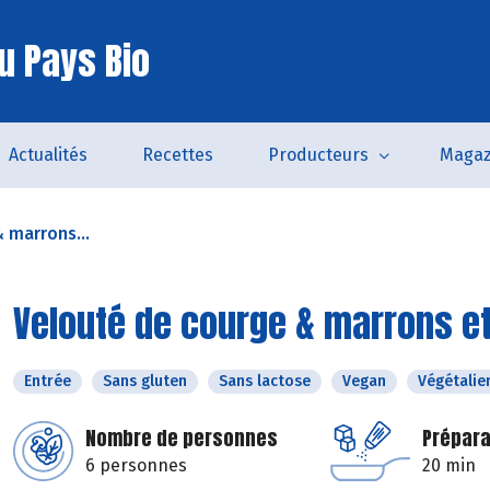
u Pays Bio
Actualités
Recettes
Producteurs
Magaz
 marrons...
Velouté de courge & marrons et
Entrée
Sans gluten
Sans lactose
Vegan
Végétalie
Nombre de personnes
Prépara
6 personnes
20 min