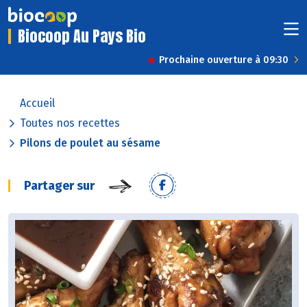
Biocoop Au Pays Bio
Prochaine ouverture à 09:30
Accueil
Toutes nos recettes
Pilons de poulet au sésame
Partager sur