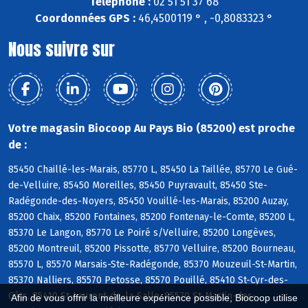
Téléphone :
02 51 51 37 68
Coordonnées GPS :
46,4500119 ° , -0,8083323 °
Nous suivre sur
Votre magasin Biocoop Au Pays Bio (85200) est proche
de :
85450 Chaillé-les-Marais, 85770 L, 85450 La Taillée, 85770 Le Gué-
de-Velluire, 85450 Moreilles, 85450 Puyravault, 85450 Ste-
Radégonde-des-Noyers, 85450 Vouillé-les-Marais, 85200 Auzay,
85200 Chaix, 85200 Fontaines, 85200 Fontenay-le-Comte, 85200 L,
85370 Le Langon, 85770 Le Poiré s/Velluire, 85200 Longèves,
85200 Montreuil, 85200 Pissotte, 85770 Velluire, 85200 Bourneau,
85570 L, 85570 Marsais-Ste-Radégonde, 85370 Mouzeuil-St-Martin,
85370 Nalliers, 85570 Petosse, 85570 Pouillé, 85410 St-Cyr-des-
Gâts, 85410 St-Laurent-de-la-Salle, 85570 St-Martin-des-
Afin de vous offrir la meilleure expérience possible, Biocoop utilise