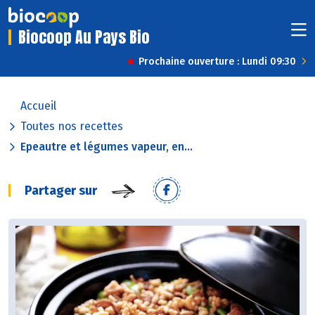
Biocoop Au Pays Bio
Prochaine ouverture : Lundi 09:30
Accueil
Toutes nos recettes
Epeautre et légumes vapeur, en...
Partager sur