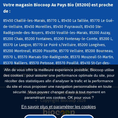
Votre magasin Biocoop Au Pays Bio (85200) est proche
de :
85450 Chaillé-les-Marais, 85770 L, 85450 La Taillée, 85770 Le Gué-
de-Velluire, 85450 Moreilles, 85450 Puyravault, 85450 Ste-
Radégonde-des-Noyers, 85450 Vouillé-les-Marais, 85200 Auzay,
85200 Chaix, 85200 Fontaines, 85200 Fontenay-le-Comte, 85200 L,
85370 Le Langon, 85770 Le Poiré s/Velluire, 85200 Longèves,
85200 Montreuil, 85200 Pissotte, 85770 Velluire, 85200 Bourneau,
85570 L, 85570 Marsais-Ste-Radégonde, 85370 Mouzeuil-St-Martin,
85370 Nalliers, 85570 Petosse, 85570 Pouillé, 85410 St-Cyr-des-
Gâts, 85410 St-Laurent-de-la-Salle, 85570 St-Martin-des-
Afin de vous offrir la meilleure expérience possible, Biocoop utilise
Fontaines, 85570 St-Valérien
des cookies : pour assurer une performance optimale du site, pour
récolter des statistiques afin d'analyser le trafic et la performance
du site et vous proposer une navigation personnalisée en toute
sécurité. Vous pouvez changer d'avis à tout moment en
Biocoop.fr
Le réseau Biocoop
paramétrant vos cookies. OK pour vous ?
Copyright Biocoop 2026
En savoir plus et paramétrer les cookies