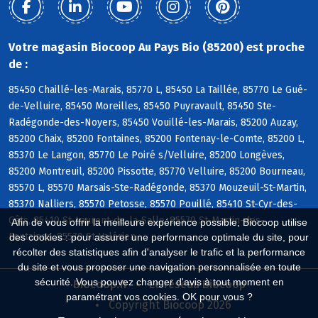
Votre magasin Biocoop Au Pays Bio (85200) est proche
de :
85450 Chaillé-les-Marais, 85770 L, 85450 La Taillée, 85770 Le Gué-
de-Velluire, 85450 Moreilles, 85450 Puyravault, 85450 Ste-
Radégonde-des-Noyers, 85450 Vouillé-les-Marais, 85200 Auzay,
85200 Chaix, 85200 Fontaines, 85200 Fontenay-le-Comte, 85200 L,
85370 Le Langon, 85770 Le Poiré s/Velluire, 85200 Longèves,
85200 Montreuil, 85200 Pissotte, 85770 Velluire, 85200 Bourneau,
85570 L, 85570 Marsais-Ste-Radégonde, 85370 Mouzeuil-St-Martin,
85370 Nalliers, 85570 Petosse, 85570 Pouillé, 85410 St-Cyr-des-
Gâts, 85410 St-Laurent-de-la-Salle, 85570 St-Martin-des-
Afin de vous offrir la meilleure expérience possible, Biocoop utilise
Fontaines, 85570 St-Valérien
des cookies : pour assurer une performance optimale du site, pour
récolter des statistiques afin d'analyser le trafic et la performance
du site et vous proposer une navigation personnalisée en toute
sécurité. Vous pouvez changer d'avis à tout moment en
Biocoop.fr
Le réseau Biocoop
paramétrant vos cookies. OK pour vous ?
Copyright Biocoop 2026