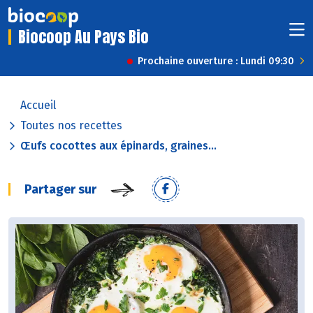
Biocoop Au Pays Bio
Prochaine ouverture : Lundi 09:30
Accueil
Toutes nos recettes
Œufs cocottes aux épinards, graines...
Partager sur