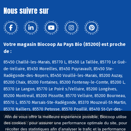
Nous suivre sur
Votre magasin Biocoop Au Pays Bio (85200) est proche
de :
85450 Chaillé-les-Marais, 85770 L, 85450 La Taillée, 85770 Le Gué-
de-Velluire, 85450 Moreilles, 85450 Puyravault, 85450 Ste-
Radégonde-des-Noyers, 85450 Vouillé-les-Marais, 85200 Auzay,
85200 Chaix, 85200 Fontaines, 85200 Fontenay-le-Comte, 85200 L,
85370 Le Langon, 85770 Le Poiré s/Velluire, 85200 Longèves,
85200 Montreuil, 85200 Pissotte, 85770 Velluire, 85200 Bourneau,
85570 L, 85570 Marsais-Ste-Radégonde, 85370 Mouzeuil-St-Martin,
85370 Nalliers, 85570 Petosse, 85570 Pouillé, 85410 St-Cyr-des-
Gâts, 85410 St-Laurent-de-la-Salle, 85570 St-Martin-des-
Afin de vous offrir la meilleure expérience possible, Biocoop utilise
Fontaines, 85570 St-Valérien
des cookies : pour assurer une performance optimale du site, pour
récolter des statistiques afin d'analyser le trafic et la performance