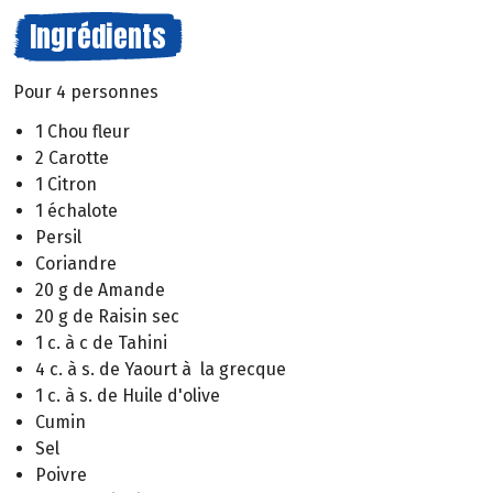
Ingrédients
Pour 4 personnes
1 Chou fleur
2 Carotte
1 Citron
1 échalote
Persil
Coriandre
20 g de Amande
20 g de Raisin sec
1 c. à c de Tahini
4 c. à s. de Yaourt à la grecque
1 c. à s. de Huile d'olive
Cumin
Sel
Poivre