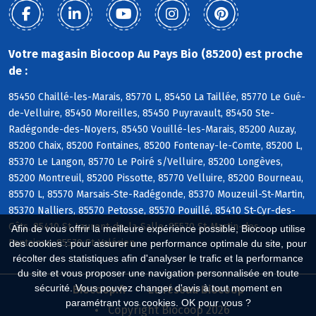
Votre magasin Biocoop Au Pays Bio (85200) est proche
de :
85450 Chaillé-les-Marais, 85770 L, 85450 La Taillée, 85770 Le Gué-
de-Velluire, 85450 Moreilles, 85450 Puyravault, 85450 Ste-
Radégonde-des-Noyers, 85450 Vouillé-les-Marais, 85200 Auzay,
85200 Chaix, 85200 Fontaines, 85200 Fontenay-le-Comte, 85200 L,
85370 Le Langon, 85770 Le Poiré s/Velluire, 85200 Longèves,
85200 Montreuil, 85200 Pissotte, 85770 Velluire, 85200 Bourneau,
85570 L, 85570 Marsais-Ste-Radégonde, 85370 Mouzeuil-St-Martin,
85370 Nalliers, 85570 Petosse, 85570 Pouillé, 85410 St-Cyr-des-
Gâts, 85410 St-Laurent-de-la-Salle, 85570 St-Martin-des-
Afin de vous offrir la meilleure expérience possible, Biocoop utilise
Fontaines, 85570 St-Valérien
des cookies : pour assurer une performance optimale du site, pour
récolter des statistiques afin d'analyser le trafic et la performance
du site et vous proposer une navigation personnalisée en toute
sécurité. Vous pouvez changer d'avis à tout moment en
Biocoop.fr
Le réseau Biocoop
paramétrant vos cookies. OK pour vous ?
Copyright Biocoop 2026