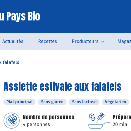
u Pays Bio
Actualités
Recettes
Producteurs
Magaz
x falafels
Assiette estivale aux falafels
Plat principal
Sans gluten
Sans lactose
Végétarien
Nombre de personnes
Prépara
4 personnes
20 min