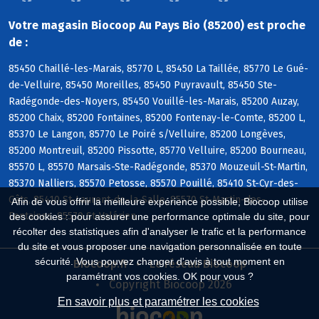
Votre magasin Biocoop Au Pays Bio (85200) est proche
de :
85450 Chaillé-les-Marais, 85770 L, 85450 La Taillée, 85770 Le Gué-
de-Velluire, 85450 Moreilles, 85450 Puyravault, 85450 Ste-
Radégonde-des-Noyers, 85450 Vouillé-les-Marais, 85200 Auzay,
85200 Chaix, 85200 Fontaines, 85200 Fontenay-le-Comte, 85200 L,
85370 Le Langon, 85770 Le Poiré s/Velluire, 85200 Longèves,
85200 Montreuil, 85200 Pissotte, 85770 Velluire, 85200 Bourneau,
85570 L, 85570 Marsais-Ste-Radégonde, 85370 Mouzeuil-St-Martin,
85370 Nalliers, 85570 Petosse, 85570 Pouillé, 85410 St-Cyr-des-
Gâts, 85410 St-Laurent-de-la-Salle, 85570 St-Martin-des-
Afin de vous offrir la meilleure expérience possible, Biocoop utilise
Fontaines, 85570 St-Valérien
des cookies : pour assurer une performance optimale du site, pour
récolter des statistiques afin d'analyser le trafic et la performance
du site et vous proposer une navigation personnalisée en toute
sécurité. Vous pouvez changer d'avis à tout moment en
Biocoop.fr
Le réseau Biocoop
paramétrant vos cookies. OK pour vous ?
Copyright Biocoop 2026
En savoir plus et paramétrer les cookies