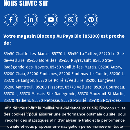
Nous suivre sur
Votre magasin Biocoop Au Pays Bio (85200) est proche
de :
85450 Chaillé-les-Marais, 85770 L, 85450 La Taillée, 85770 Le Gué-
de-Velluire, 85450 Moreilles, 85450 Puyravault, 85450 Ste-
Radégonde-des-Noyers, 85450 Vouillé-les-Marais, 85200 Auzay,
85200 Chaix, 85200 Fontaines, 85200 Fontenay-le-Comte, 85200 L,
85370 Le Langon, 85770 Le Poiré s/Velluire, 85200 Longèves,
85200 Montreuil, 85200 Pissotte, 85770 Velluire, 85200 Bourneau,
85570 L, 85570 Marsais-Ste-Radégonde, 85370 Mouzeuil-St-Martin,
85370 Nalliers, 85570 Petosse, 85570 Pouillé, 85410 St-Cyr-des-
Gâts, 85410 St-Laurent-de-la-Salle, 85570 St-Martin-des-
Afin de vous offrir la meilleure expérience possible, Biocoop utilise
Fontaines, 85570 St-Valérien
des cookies : pour assurer une performance optimale du site, pour
récolter des statistiques afin d'analyser le trafic et la performance
du site et vous proposer une navigation personnalisée en toute