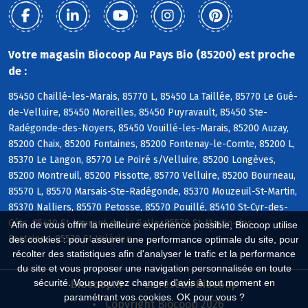
Votre magasin Biocoop Au Pays Bio (85200) est proche
de :
85450 Chaillé-les-Marais, 85770 L, 85450 La Taillée, 85770 Le Gué-
de-Velluire, 85450 Moreilles, 85450 Puyravault, 85450 Ste-
Radégonde-des-Noyers, 85450 Vouillé-les-Marais, 85200 Auzay,
85200 Chaix, 85200 Fontaines, 85200 Fontenay-le-Comte, 85200 L,
85370 Le Langon, 85770 Le Poiré s/Velluire, 85200 Longèves,
85200 Montreuil, 85200 Pissotte, 85770 Velluire, 85200 Bourneau,
85570 L, 85570 Marsais-Ste-Radégonde, 85370 Mouzeuil-St-Martin,
85370 Nalliers, 85570 Petosse, 85570 Pouillé, 85410 St-Cyr-des-
Gâts, 85410 St-Laurent-de-la-Salle, 85570 St-Martin-des-
Afin de vous offrir la meilleure expérience possible, Biocoop utilise
Fontaines, 85570 St-Valérien
des cookies : pour assurer une performance optimale du site, pour
récolter des statistiques afin d'analyser le trafic et la performance
du site et vous proposer une navigation personnalisée en toute
sécurité. Vous pouvez changer d'avis à tout moment en
Biocoop.fr
Le réseau Biocoop
paramétrant vos cookies. OK pour vous ?
Copyright Biocoop 2026