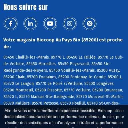
Nous suivre sur
Votre magasin Biocoop Au Pays Bio (85200) est proche
de :
85450 Chaillé-les-Marais, 85770 L, 85450 La Taillée, 85770 Le Gué-
de-Velluire, 85450 Moreilles, 85450 Puyravault, 85450 Ste-
Radégonde-des-Noyers, 85450 Vouillé-les-Marais, 85200 Auzay,
85200 Chaix, 85200 Fontaines, 85200 Fontenay-le-Comte, 85200 L,
85370 Le Langon, 85770 Le Poiré s/Velluire, 85200 Longèves,
85200 Montreuil, 85200 Pissotte, 85770 Velluire, 85200 Bourneau,
85570 L, 85570 Marsais-Ste-Radégonde, 85370 Mouzeuil-St-Martin,
85370 Nalliers, 85570 Petosse, 85570 Pouillé, 85410 St-Cyr-des-
Gâts, 85410 St-Laurent-de-la-Salle, 85570 St-Martin-des-
Afin de vous offrir la meilleure expérience possible, Biocoop utilise
Fontaines, 85570 St-Valérien
des cookies : pour assurer une performance optimale du site, pour
récolter des statistiques afin d'analyser le trafic et la performance